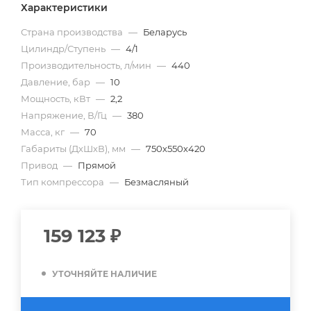
Характеристики
Страна производства
—
Беларусь
Цилиндр/Ступень
—
4/1
Производительность, л/мин
—
440
Давление, бар
—
10
Мощность, кВт
—
2,2
Напряжение, В/Гц
—
380
Масса, кг
—
70
Габариты (ДхШхВ), мм
—
750х550х420
Привод
—
Прямой
Тип компрессора
—
Безмасляный
159 123
₽
УТОЧНЯЙТЕ НАЛИЧИЕ