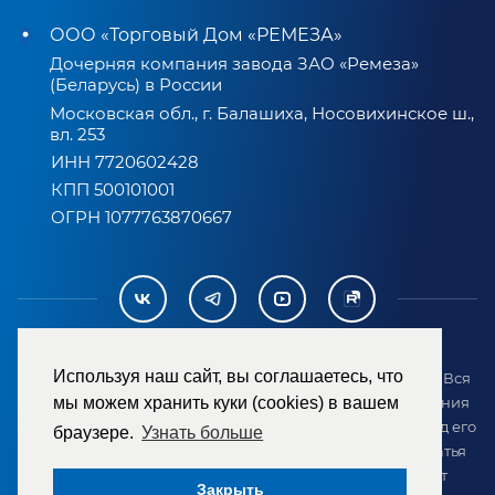
ООО «Торговый Дом «РЕМЕЗА»
Дочерняя компания завода ЗАО «Ремеза»
(Беларусь) в России
Московская обл., г. Балашиха, Носовихинское ш.,
вл. 253
ИНН 7720602428
КПП 500101001
ОГРН 1077763870667
Используя наш сайт, вы соглашаетесь, что
2007-2026 © ООО «ТД «РЕМЕЗА». Все права защищены. Вся
информация на сайте размещена в целях предоставления
мы можем хранить куки (cookies) в вашем
возможности покупателю ознакомиться с товаром перед его
браузере.
Узнать больше
приобретением и не является публичной офертой (статья
437 ГК РФ). Внешний вид товара может отличаться от
Закрыть