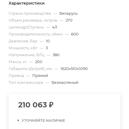
Характеристики
Страна производства
—
Беларусь
Объем ресивера, литров
—
270
Цилиндр/Ступень
—
4/1
Производительность, л/мин
—
600
Давление, бар
—
10
Мощность, кВт
—
3
Напряжение, В/Гц
—
380
Масса, кг
—
200
Габариты (ДхШхВ), мм
—
1620х510х1090
Привод
—
Прямой
Тип компрессора
—
Безмасляный
210 063
₽
УТОЧНЯЙТЕ НАЛИЧИЕ