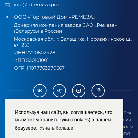
info@tdremeza.pro
ООО «Торговый Дом «РЕМЕЗА»
Дочерняя компания завода ЗАО «Ремеза»
(Беларусь) в России
Московская обл., г. Балашиха, Носовихинское ш.,
вл. 253
ИНН 7720602428
КПП 500101001
ОГРН 1077763870667
Используя наш сайт, вы соглашаетесь, что
2007-2026 © ООО «ТД «РЕМЕЗА». Все права защищены. Вся
информация на сайте размещена в целях предоставления
мы можем хранить куки (cookies) в вашем
возможности покупателю ознакомиться с товаром перед его
браузере.
Узнать больше
приобретением и не является публичной офертой (статья