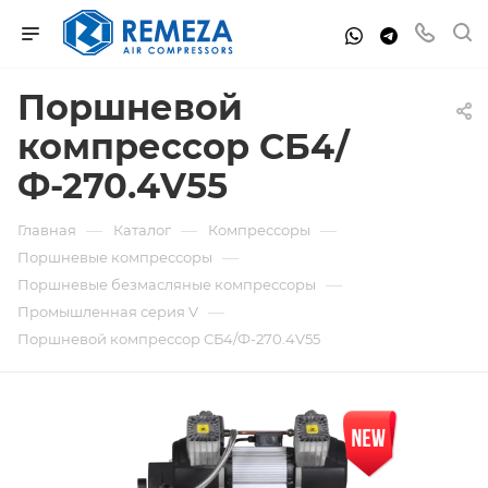
Поршневой
компрессор СБ4/
Ф-270.4V55
—
—
—
Главная
Каталог
Компрессоры
—
Поршневые компрессоры
—
Поршневые безмасляные компрессоры
—
Промышленная серия V
Поршневой компрессор СБ4/Ф-270.4V55