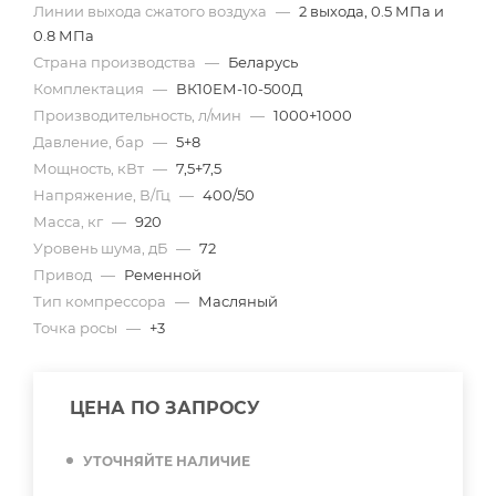
Линии выхода сжатого воздуха
—
2 выхода, 0.5 МПа и
0.8 МПа
Страна производства
—
Беларусь
Комплектация
—
ВК10ЕМ-10-500Д
Производительность, л/мин
—
1000+1000
Давление, бар
—
5+8
Мощность, кВт
—
7,5+7,5
Напряжение, В/Гц
—
400/50
Масса, кг
—
920
Уровень шума, дБ
—
72
Привод
—
Ременной
Тип компрессора
—
Масляный
Точка росы
—
+3
ЦЕНА ПО ЗАПРОСУ
УТОЧНЯЙТЕ НАЛИЧИЕ