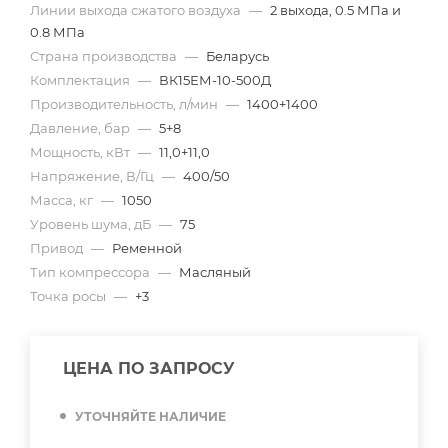
Линии выхода сжатого воздуха
—
2 выхода, 0.5 МПа и
0.8 МПа
Страна производства
—
Беларусь
Комплектация
—
ВК15ЕМ-10-500Д
Производительность, л/мин
—
1400+1400
Давление, бар
—
5+8
Мощность, кВт
—
11,0+11,0
Напряжение, В/Гц
—
400/50
Масса, кг
—
1050
Уровень шума, дБ
—
75
Привод
—
Ременной
Тип компрессора
—
Масляный
Точка росы
—
+3
ЦЕНА ПО ЗАПРОСУ
УТОЧНЯЙТЕ НАЛИЧИЕ