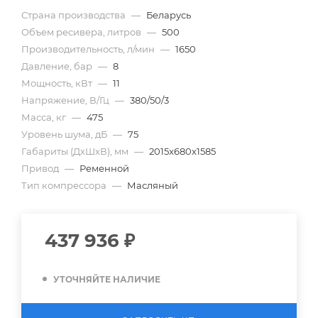
Страна производства
—
Беларусь
Объем ресивера, литров
—
500
Производительность, л/мин
—
1650
Давление, бар
—
8
Мощность, кВт
—
11
Напряжение, В/Гц
—
380/50/3
Масса, кг
—
475
Уровень шума, дБ
—
75
Габариты (ДхШхВ), мм
—
2015x680x1585
Привод
—
Ременной
Тип компрессора
—
Масляный
437 936
₽
УТОЧНЯЙТЕ НАЛИЧИЕ