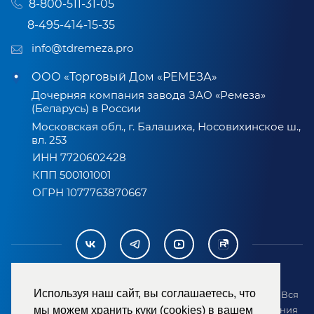
8-800-511-31-05
8-495-414-15-35
info@tdremeza.pro
ООО «Торговый Дом «РЕМЕЗА»
Дочерняя компания завода ЗАО «Ремеза»
(Беларусь) в России
Московская обл., г. Балашиха, Носовихинское ш.,
вл. 253
ИНН 7720602428
КПП 500101001
ОГРН 1077763870667
Используя наш сайт, вы соглашаетесь, что
2007-2026 © ООО «ТД «РЕМЕЗА». Все права защищены. Вся
информация на сайте размещена в целях предоставления
мы можем хранить куки (cookies) в вашем