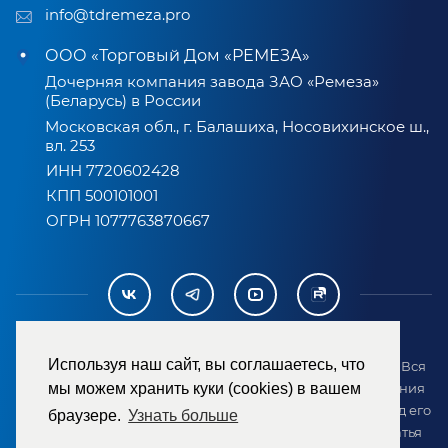
info@tdremeza.pro
ООО «Торговый Дом «РЕМЕЗА»
Дочерняя компания завода ЗАО «Ремеза»
(Беларусь) в России
Московская обл., г. Балашиха, Носовихинское ш.,
вл. 253
ИНН 7720602428
КПП 500101001
ОГРН 1077763870667
Используя наш сайт, вы соглашаетесь, что
2007-2026 © ООО «ТД «РЕМЕЗА». Все права защищены. Вся
информация на сайте размещена в целях предоставления
мы можем хранить куки (cookies) в вашем
возможности покупателю ознакомиться с товаром перед его
браузере.
Узнать больше
приобретением и не является публичной офертой (статья