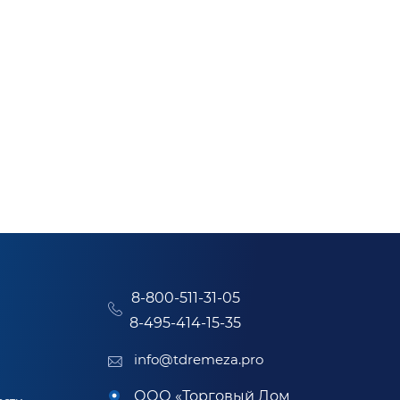
8-800-511-31-05
8-495-414-15-35
info@tdremeza.pro
ООО «Торговый Дом