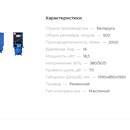
Характеристики
Страна производства
—
Беларусь
Объем ресивера, литров
—
500
Производительность, л/мин
—
2000
Давление, бар
—
16
Мощность, кВт
—
18,5
Напряжение, В/Гц
—
380/50/5
Уровень шума, дБ
—
70
Габариты (ДхШхВ), мм
—
1990х850х1920
Привод
—
Ременной
Тип компрессора
—
Масляный