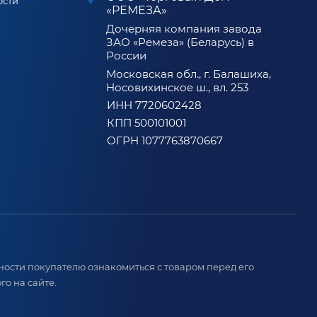
ости
«РЕМЕЗА»
Дочерняя компания завода
ЗАО «Ремеза» (Беларусь) в
России
Московская обл., г. Балашиха,
Носовихинское ш., вл. 253
ИНН 7720602428
КПП 500101001
ОГРН 1077763870667
ости покупателю ознакомиться с товаром перед его
о на сайте.