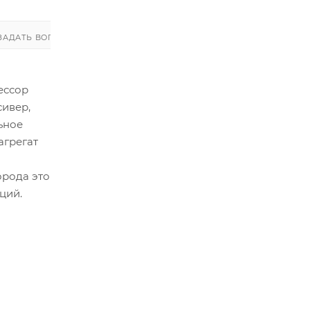
ЗАДАТЬ ВОПРОС
ЗАДАТЬ ВОПРОС
ессор
сивер,
ьное
агрегат
и
орода это
ций.