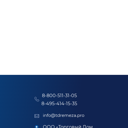
8-800-511-31-05
8-495-414-15-35
info@tdremeza.pro
ООО «Торговый Дом