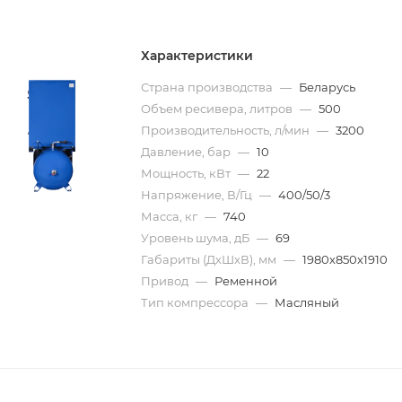
Характеристики
Страна производства
—
Беларусь
Объем ресивера, литров
—
500
Производительность, л/мин
—
3200
Давление, бар
—
10
Мощность, кВт
—
22
Напряжение, В/Гц
—
400/50/3
Масса, кг
—
740
Уровень шума, дБ
—
69
Габариты (ДхШхВ), мм
—
1980х850х1910
Привод
—
Ременной
Тип компрессора
—
Масляный