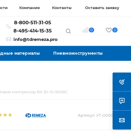
ости
Компания
Контакты
Оставить заявку
8-800-511-31-05
0
0
8-495-414-15-35
info@tdremeza.pro
ходные материалы
Пневмоинструменты
товой компрессор ВК 30-10-500ВС
Артикул:
УТ-00003654