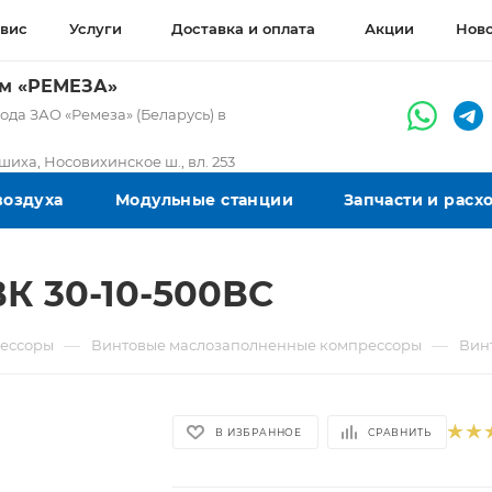
вис
Услуги
Доставка и оплата
Акции
Нов
ом «РЕМЕЗА»
да ЗАО «Ремеза» (Беларусь) в
ашиха, Носовихинское ш., вл. 253
воздуха
Модульные станции
Запчасти и рас
К 30-10-500ВС
—
—
ессоры
Винтовые маслозаполненные компрессоры
Вин
В ИЗБРАННОЕ
СРАВНИТЬ