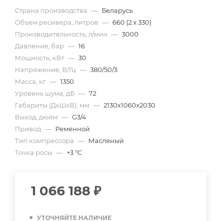
Страна производства
—
Беларусь
Объем ресивера, литров
—
660 (2 х 330)
Производительность, л/мин
—
3000
Давление, бар
—
16
Мощность, кВт
—
30
Напряжение, В/Гц
—
380/50/3
Масса, кг
—
1350
Уровень шума, дБ
—
72
Габариты (ДхШхВ), мм
—
2130х1060х2030
Выход, дюйм
—
G3/4
Привод
—
Ременной
Тип компрессора
—
Масляный
Точка росы
—
+3 °C
1 066 188
₽
УТОЧНЯЙТЕ НАЛИЧИЕ