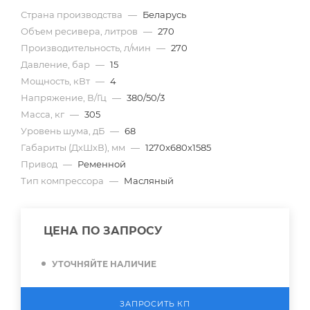
Страна производства
—
Беларусь
Объем ресивера, литров
—
270
Производительность, л/мин
—
270
Давление, бар
—
15
Мощность, кВт
—
4
Напряжение, В/Гц
—
380/50/3
Масса, кг
—
305
Уровень шума, дБ
—
68
Габариты (ДхШхВ), мм
—
1270x680x1585
Привод
—
Ременной
Тип компрессора
—
Масляный
ЦЕНА ПО ЗАПРОСУ
УТОЧНЯЙТЕ НАЛИЧИЕ
ЗАПРОСИТЬ КП