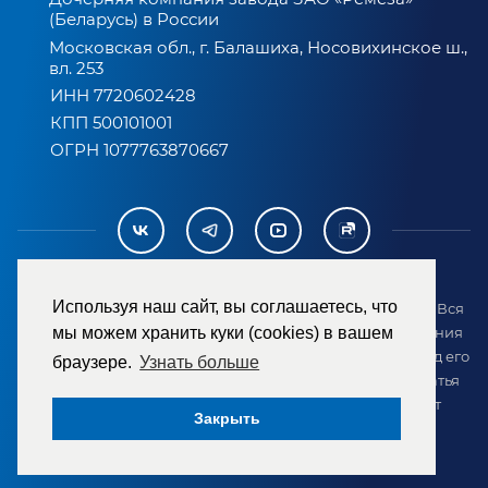
(Беларусь) в России
Московская обл., г. Балашиха, Носовихинское ш.,
вл. 253
ИНН 7720602428
КПП 500101001
ОГРН 1077763870667
Используя наш сайт, вы соглашаетесь, что
2007-2026 © ООО «ТД «РЕМЕЗА». Все права защищены. Вся
информация на сайте размещена в целях предоставления
мы можем хранить куки (cookies) в вашем
возможности покупателю ознакомиться с товаром перед его
браузере.
Узнать больше
приобретением и не является публичной офертой (статья
437 ГК РФ). Внешний вид товара может отличаться от
Закрыть
представленного на сайте.