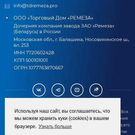
info@tdremeza.pro
ООО «Торговый Дом «РЕМЕЗА»
Дочерняя компания завода ЗАО «Ремеза»
(Беларусь) в России
Московская обл., г. Балашиха, Носовихинское ш.,
вл. 253
ИНН 7720602428
КПП 500101001
ОГРН 1077763870667
Используя наш сайт, вы соглашаетесь, что
2007-2026 © ООО «ТД «РЕМЕЗА». Все права защищены. Вся
информация на сайте размещена в целях предоставления
мы можем хранить куки (cookies) в вашем
возможности покупателю ознакомиться с товаром перед его
браузере.
Узнать больше
приобретением и не является публичной офертой (статья