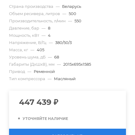
Страна производства
—
Беларусь
Объем ресивера, литров
—
500
Производительность, л/мин
—
550
Давление, бар
—
8
Мощность, кВт
—
4
Напряжение, В/Гц
—
380/50/3
Масса, кг
—
405
Уровень шума, дБ
—
68
Габариты (ДхШхВ), мм
—
2015x695x1585
Привод
—
Ременной
Тип компрессора
—
Масляный
447 439
₽
УТОЧНЯЙТЕ НАЛИЧИЕ