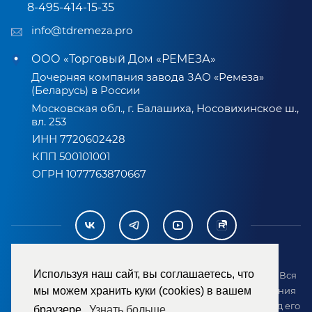
8-495-414-15-35
info@tdremeza.pro
ООО «Торговый Дом «РЕМЕЗА»
Дочерняя компания завода ЗАО «Ремеза»
(Беларусь) в России
Московская обл., г. Балашиха, Носовихинское ш.,
вл. 253
ИНН 7720602428
КПП 500101001
ОГРН 1077763870667
Используя наш сайт, вы соглашаетесь, что
2007-2026 © ООО «ТД «РЕМЕЗА». Все права защищены. Вся
информация на сайте размещена в целях предоставления
мы можем хранить куки (cookies) в вашем
возможности покупателю ознакомиться с товаром перед его
браузере.
Узнать больше