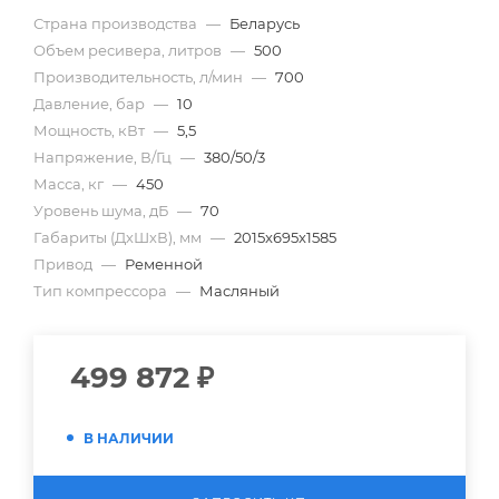
Страна производства
—
Беларусь
Объем ресивера, литров
—
500
Производительность, л/мин
—
700
Давление, бар
—
10
Мощность, кВт
—
5,5
Напряжение, В/Гц
—
380/50/3
Масса, кг
—
450
Уровень шума, дБ
—
70
Габариты (ДхШхВ), мм
—
2015x695x1585
Привод
—
Ременной
Тип компрессора
—
Масляный
499 872
₽
В НАЛИЧИИ