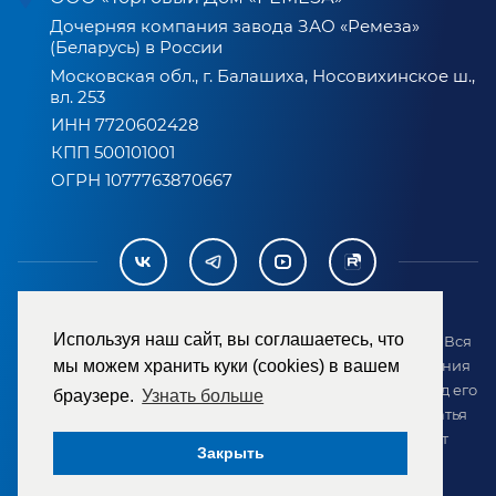
Дочерняя компания завода ЗАО «Ремеза»
(Беларусь) в России
Московская обл., г. Балашиха, Носовихинское ш.,
вл. 253
ИНН 7720602428
КПП 500101001
ОГРН 1077763870667
Используя наш сайт, вы соглашаетесь, что
2007-2026 © ООО «ТД «РЕМЕЗА». Все права защищены. Вся
информация на сайте размещена в целях предоставления
мы можем хранить куки (cookies) в вашем
возможности покупателю ознакомиться с товаром перед его
браузере.
Узнать больше
приобретением и не является публичной офертой (статья
437 ГК РФ). Внешний вид товара может отличаться от
Закрыть
представленного на сайте.