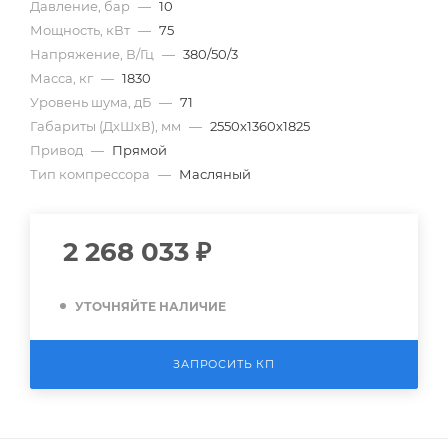
Давление, бар
—
10
Мощность, кВт
—
75
Напряжение, В/Гц
—
380/50/3
Масса, кг
—
1830
Уровень шума, дБ
—
71
Габариты (ДхШхВ), мм
—
2550х1360х1825
Привод
—
Прямой
Тип компрессора
—
Масляный
2 268 033
₽
УТОЧНЯЙТЕ НАЛИЧИЕ
ЗАПРОСИТЬ КП