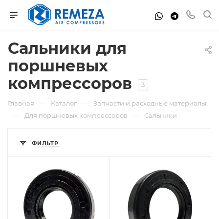
Сальники для
поршневых
компрессоров
3
—
—
Главная
Каталог
Запчасти и расходные материалы
—
—
Для поршневых компрессоров
Сальники
ФИЛЬТР