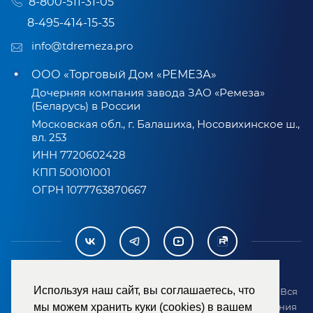
8-800-511-31-05
8-495-414-15-35
info@tdremeza.pro
ООО «Торговый Дом «РЕМЕЗА»
Дочерняя компания завода ЗАО «Ремеза»
(Беларусь) в России
Московская обл., г. Балашиха, Носовихинское ш.,
вл. 253
ИНН 7720602428
КПП 500101001
ОГРН 1077763870667
Используя наш сайт, вы соглашаетесь, что
2007-2026 © ООО «ТД «РЕМЕЗА». Все права защищены. Вся
информация на сайте размещена в целях предоставления
мы можем хранить куки (cookies) в вашем