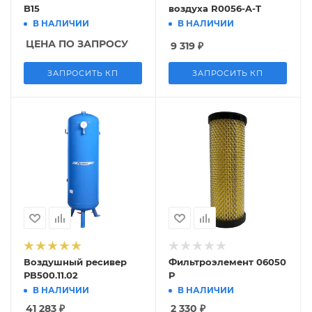
B15
воздуха R0056-A-T
В НАЛИЧИИ
В НАЛИЧИИ
ЦЕНА ПО ЗАПРОСУ
9 319
₽
ЗАПРОСИТЬ КП
ЗАПРОСИТЬ КП
Воздушный ресивер
Фильтроэлемент 06050
РВ500.11.02
P
В НАЛИЧИИ
В НАЛИЧИИ
41 283
₽
2 330
₽