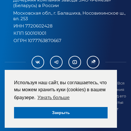
(Беларусь) в России
Московская обл., г. Балашиха, Носовихинское ш.,
вл. 253
ИНН 7720602428
КПП 500101001
ОГРН 1077763870667
Используя наш сайт, вы соглашаетесь, что
2007-2026 © ООО «ТД «РЕМЕЗА». Все права защищены. Вся
информация на сайте размещена в целях предоставления
мы можем хранить куки (cookies) в вашем
возможности покупателю ознакомиться с товаром перед его
браузере.
Узнать больше
приобретением и не является публичной офертой (статья
437 ГК РФ). Внешний вид товара может отличаться от
Закрыть
представленного на сайте.