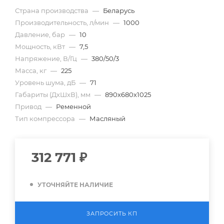
Страна производства
—
Беларусь
Производительность, л/мин
—
1000
Давление, бар
—
10
Мощность, кВт
—
7,5
Напряжение, В/Гц
—
380/50/3
Масса, кг
—
225
Уровень шума, дБ
—
71
Габариты (ДхШхВ), мм
—
890х680х1025
Привод
—
Ременной
Тип компрессора
—
Масляный
312 771
₽
УТОЧНЯЙТЕ НАЛИЧИЕ
ЗАПРОСИТЬ КП