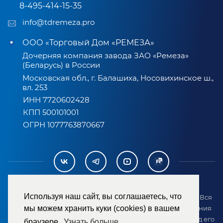
8-495-414-15-35
info@tdremeza.pro
ООО «Торговый Дом «РЕМЕЗА»
Дочерняя компания завода ЗАО «Ремеза»
(Беларусь) в России
Московская обл., г. Балашиха, Носовихинское ш.,
вл. 253
ИНН 7720602428
КПП 500101001
ОГРН 1077763870667
Используя наш сайт, вы соглашаетесь, что
2007-2026 © ООО «ТД «РЕМЕЗА». Все права защищены. Вся
информация на сайте размещена в целях предоставления
мы можем хранить куки (cookies) в вашем
возможности покупателю ознакомиться с товаром перед его
браузере.
Узнать больше