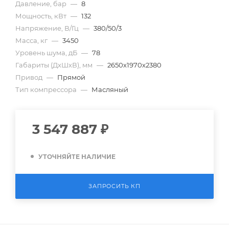
Давление, бар
—
8
Мощность, кВт
—
132
Напряжение, В/Гц
—
380/50/3
Масса, кг
—
3450
Уровень шума, дБ
—
78
Габариты (ДхШхВ), мм
—
2650х1970х2380
Привод
—
Прямой
Тип компрессора
—
Масляный
3 547 887
₽
УТОЧНЯЙТЕ НАЛИЧИЕ
ЗАПРОСИТЬ КП