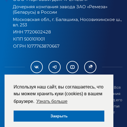
Дочерняя компания завода ЗАО «Ремеза»
(Беларусь) в России
Московская обл., г. Балашиха, Носовихинское ш.,
вл. 253
ИНН 7720602428
КПП 500101001
ОГРН 1077763870667
Используя наш сайт, вы соглашаетесь, что
2007-2026 © ООО «ТД «РЕМЕЗА». Все права защищены. Вся
мы можем хранить куки (cookies) в вашем
информация на сайте размещена в целях предоставления
возможности покупателю ознакомиться с товаром перед его
браузере.
Узнать больше
приобретением и не является публичной офертой (статья
437 ГК РФ). Внешний вид товара может отличаться от
Закрыть
представленного на сайте.