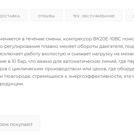
ДОСТАВКА
ОТЗЫВЫ
ТЕХ. ОБСЛУЖИВАНИЕ
 меняется в течение смены, компрессор ВК20Е-10ВС пом
ого регулирования плавно меняет обороты двигателя, по
исключает работу вхолостую и снижает нагрузку на меха
е в 10 бар, что важно для автоматических линий, где п
дов с циклическим производством или цехов, где обору
м Новгороде, стремящихся к энергоэффективности, эта
продукции.
аром покупают