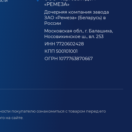
ости
«РЕМЕЗА»
Дочерняя компания завода
ЗАО «Ремеза» (Беларусь) в
России
Московская обл., г. Балашиха,
Носовихинское ш., вл. 253
ИНН 7720602428
КПП 500101001
ОГРН 1077763870667
ости покупателю ознакомиться с товаром перед его
о на сайте.