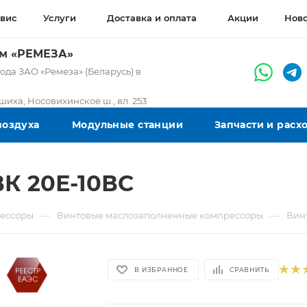
вис
Услуги
Доставка и оплата
Акции
Нов
ом «РЕМЕЗА»
да ЗАО «Ремеза» (Беларусь) в
ашиха, Носовихинское ш., вл. 253
воздуха
Модульные станции
Запчасти и рас
К 20Е-10ВС
—
—
ессоры
Винтовые маслозаполненные компрессоры
Вин
В ИЗБРАННОЕ
СРАВНИТЬ