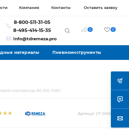
ости
Компания
Контакты
Оставить заявку
8-800-511-31-05
0
0
8-495-414-15-35
info@tdremeza.pro
ходные материалы
Пневмоинструменты
товой компрессор ВК 20Е-10ВС
Артикул:
УТ-00003216