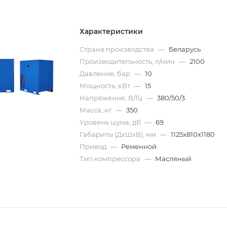
Характеристики
Страна производства
—
Беларусь
Производительность, л/мин
—
2100
Давление, бар
—
10
Мощность, кВт
—
15
Напряжение, В/Гц
—
380/50/3
Масса, кг
—
350
Уровень шума, дБ
—
69
Габариты (ДхШхВ), мм
—
1125x810x1180
Привод
—
Ременной
Тип компрессора
—
Масляный