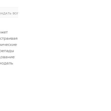
ЗАДАТЬ ВОПРОС
ЗАДАТЬ ВОПРОС
ожет
дстраивая
нические
ерепады
дование
 модель