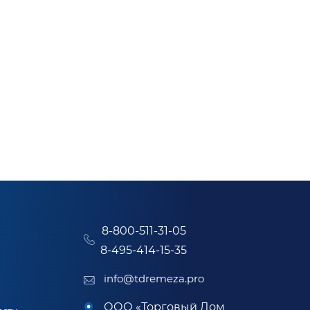
8-800-511-31-05
8-495-414-15-35
info@tdremeza.pro
ООО «Торговый Дом