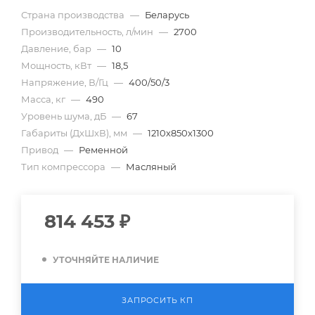
Страна производства
—
Беларусь
Производительность, л/мин
—
2700
Давление, бар
—
10
Мощность, кВт
—
18,5
Напряжение, В/Гц
—
400/50/3
Масса, кг
—
490
Уровень шума, дБ
—
67
Габариты (ДхШхВ), мм
—
1210х850х1300
Привод
—
Ременной
Тип компрессора
—
Масляный
814 453
₽
УТОЧНЯЙТЕ НАЛИЧИЕ
ЗАПРОСИТЬ КП