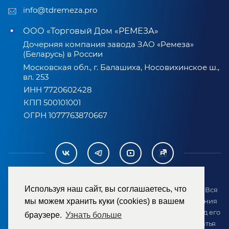
info@tdremeza.pro
ООО «Торговый Дом «РЕМЕЗА»
Дочерняя компания завода ЗАО «Ремеза»
(Беларусь) в России
Московская обл., г. Балашиха, Носовихинское ш.,
вл. 253
ИНН 7720602428
КПП 500101001
ОГРН 1077763870667
Используя наш сайт, вы соглашаетесь, что
2007-2026 © ООО «ТД «РЕМЕЗА». Все права защищены. Вся
информация на сайте размещена в целях предоставления
мы можем хранить куки (cookies) в вашем
возможности покупателю ознакомиться с товаром перед его
браузере.
Узнать больше
приобретением и не является публичной офертой (статья