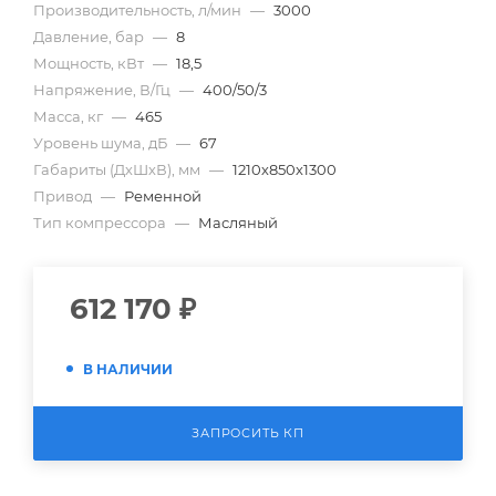
Производительность, л/мин
—
3000
Давление, бар
—
8
Мощность, кВт
—
18,5
Напряжение, В/Гц
—
400/50/3
Масса, кг
—
465
Уровень шума, дБ
—
67
Габариты (ДхШхВ), мм
—
1210х850х1300
Привод
—
Ременной
Тип компрессора
—
Масляный
612 170
₽
В НАЛИЧИИ
ЗАПРОСИТЬ КП