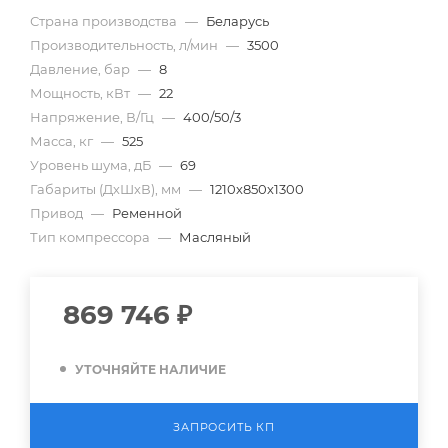
Страна производства
—
Беларусь
Производительность, л/мин
—
3500
Давление, бар
—
8
Мощность, кВт
—
22
Напряжение, В/Гц
—
400/50/3
Масса, кг
—
525
Уровень шума, дБ
—
69
Габариты (ДхШхВ), мм
—
1210х850х1300
Привод
—
Ременной
Тип компрессора
—
Масляный
869 746
₽
УТОЧНЯЙТЕ НАЛИЧИЕ
ЗАПРОСИТЬ КП