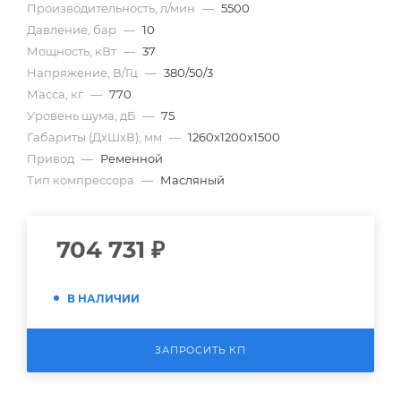
Производительность, л/мин
—
5500
Давление, бар
—
10
Мощность, кВт
—
37
Напряжение, В/Гц
—
380/50/3
Масса, кг
—
770
Уровень шума, дБ
—
75
Габариты (ДхШхВ), мм
—
1260х1200х1500
Привод
—
Ременной
Тип компрессора
—
Масляный
704 731
₽
В НАЛИЧИИ
ЗАПРОСИТЬ КП