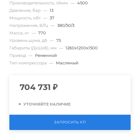
Производительность, л/мин
—
4500
Давление, бар
—
13
Мощность, кВт
—
37
Напряжение, В/Гц
—
380/50/3
Масса, кг
—
770
Уровень шума, дБ
—
75
Габариты (ДхШхВ), мм
—
1260х1200х1500
Привод
—
Ременной
Тип компрессора
—
Масляный
704 731
₽
УТОЧНЯЙТЕ НАЛИЧИЕ
ЗАПРОСИТЬ КП