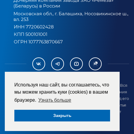
Дочерняя компания завода ЗАО «Ремеза»
(Беларусь) в России
Московская обл., г. Балашиха, Носовихинское ш.,
вл. 253
ИНН 7720602428
КПП 500101001
ОГРН 1077763870667
Используя наш сайт, вы соглашаетесь, что
2007-2026 © ООО «ТД «РЕМЕЗА». Все права защищены. Вся
информация на сайте размещена в целях предоставления
мы можем хранить куки (cookies) в вашем
возможности покупателю ознакомиться с товаром перед его
браузере.
Узнать больше
приобретением и не является публичной офертой (статья
437 ГК РФ). Внешний вид товара может отличаться от
Закрыть
представленного на сайте.