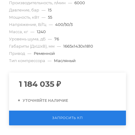
Производительность, л/мин
—
6000
Давление, бар
—
15
Мощность, кВт
—
55
Напряжение, В/Гц
—
400/50/3
Масса, кг
—
1240
Уровень шума, дБ
—
76
Габариты (ДхШхВ), мм
—
1665х1430х1810
Привод
—
Ременной
Тип компрессора
—
Масляный
1 184 035
₽
УТОЧНЯЙТЕ НАЛИЧИЕ
ЗАПРОСИТЬ КП