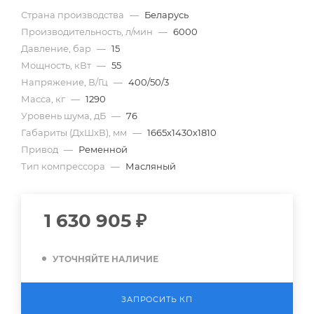
Страна производства
—
Беларусь
Производительность, л/мин
—
6000
Давление, бар
—
15
Мощность, кВт
—
55
Напряжение, В/Гц
—
400/50/3
Масса, кг
—
1290
Уровень шума, дБ
—
76
Габариты (ДхШхВ), мм
—
1665х1430х1810
Привод
—
Ременной
Тип компрессора
—
Масляный
1 630 905
₽
УТОЧНЯЙТЕ НАЛИЧИЕ
ЗАПРОСИТЬ КП