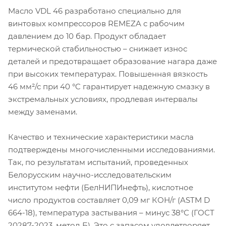
Масло VDL 46 разработано специально для
винтовых компрессоров REMEZA с рабочим
давлением до 10 бар. Продукт обладает
термической стабильностью – снижает износ
деталей и предотвращает образование нагара даже
при высоких температурах. Повышенная вязкость
46 мм²/с при 40 °C гарантирует надежную смазку в
экстремальных условиях, продлевая интервалы
между заменами.
Качество и технические характеристики масла
подтверждены многочисленными исследованиями.
Так, по результатам испытаний, проведенных
Белорусским научно-исследовательским
институтом нефти (БелНИПИнефть), кислотное
число продуктов составляет 0,09 мг КОН/г (ASTM D
664-18), температура застывания – минус 38°С (ГОСТ
20287-2023, метод Б). Это с запасом удовлетворяет