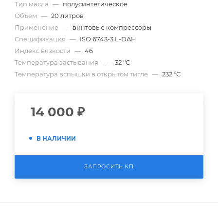
Тип масла
—
полусинтетическое
Объём
—
20 литров
Применение
—
винтовые компрессоры
Спецификация
—
ISO 6743-3 L-DAH
Индекс вязкости
—
46
Температура застывания
—
-32 °С
Температура вспышки в открытом тигле
—
232 °С
14 000
₽
В НАЛИЧИИ
ЗАПРОСИТЬ КП