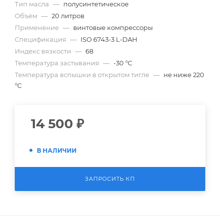
Тип масла
—
полусинтетическое
Объём
—
20 литров
Применение
—
винтовые компрессоры
Спецификация
—
ISO 6743-3 L-DAH
Индекс вязкости
—
68
Температура застывания
—
-30 °С
Температура вспышки в открытом тигле
—
не ниже 220
°С
14 500
₽
В НАЛИЧИИ
ЗАПРОСИТЬ КП