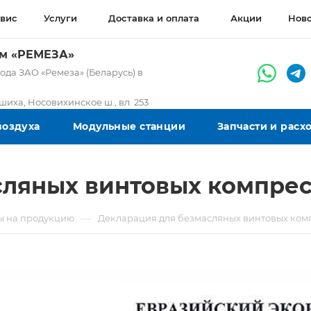
вис
Услуги
Доставка и оплата
Акции
Нов
ом «РЕМЕЗА»
да ЗАО «Ремеза» (Беларусь) в
ашиха, Носовихинское ш., вл. 253
воздуха
Модульные станции
Запчасти и рас
сляных винтовых компре
—
ы на продукцию
Декларация для безмасляных винтовых ком