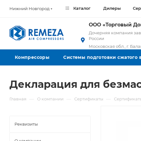
Каталог
Дилеры
Сер
Нижний Новгород
ООО «Торговый Д
Дочерняя компания заво
России
Московская обл., г. Бал
Компрессоры
Системы подготовки сжатого 
Декларация для безма
—
—
—
Главная
О компании
Сертификаты
Сертификат
Реквизиты
О компании