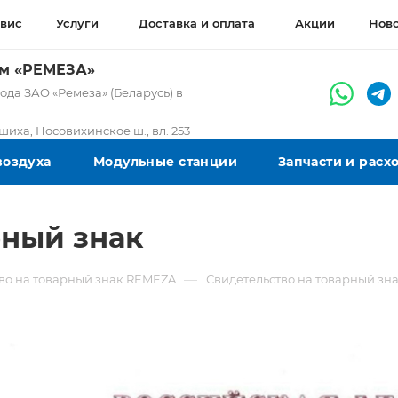
вис
Услуги
Доставка и оплата
Акции
Нов
ом «РЕМЕЗА»
да ЗАО «Ремеза» (Беларусь) в
ашиха, Носовихинское ш., вл. 253
воздуха
Модульные станции
Запчасти и рас
рный знак
—
во на товарный знак REMEZA
Свидетельство на товарный зн