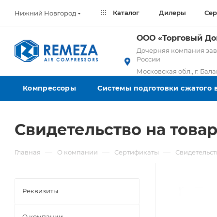
Каталог
Дилеры
Сер
Нижний Новгород
ООО «Торговый Д
Дочерняя компания заво
России
Московская обл., г. Бал
Компрессоры
Системы подготовки сжатого 
Свидетельство на това
—
—
—
Главная
О компании
Сертификаты
Свидетельст
Реквизиты
О компании