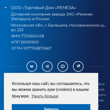
ООО «Торговый Дом «РЕМЕЗА»
Дочерняя компания завода ЗАО «Ремеза»
(Беларусь) в России
Московская обл., г. Балашиха, Носовихинское ш.,
вл. 253
ИНН 7720602428
КПП 500101001
ОГРН 1077763870667
Используя наш сайт, вы соглашаетесь, что
2007-2026 © ООО «ТД «РЕМЕЗА». Все права защищены. Вся
информация на сайте размещена в целях предоставления
мы можем хранить куки (cookies) в вашем
возможности покупателю ознакомиться с товаром перед его
браузере.
Узнать больше
приобретением и не является публичной офертой (статья
437 ГК РФ). Внешний вид товара может отличаться от
Закрыть