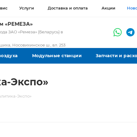
вис
Услуги
Доставка и оплата
Акции
Нов
ом «РЕМЕЗА»
да ЗАО «Ремеза» (Беларусь) в
ашиха, Носовихинское ш., вл. 253
воздуха
Модульные станции
Запчасти и рас
а-Экспо»
алитика-Экспо»