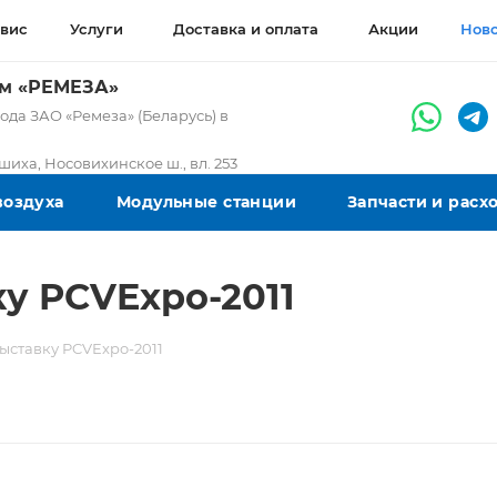
вис
Услуги
Доставка и оплата
Акции
Нов
ом «РЕМЕЗА»
да ЗАО «Ремеза» (Беларусь) в
ашиха, Носовихинское ш., вл. 253
воздуха
Модульные станции
Запчасти и рас
у PCVExpo-2011
ыставку PCVExpo-2011