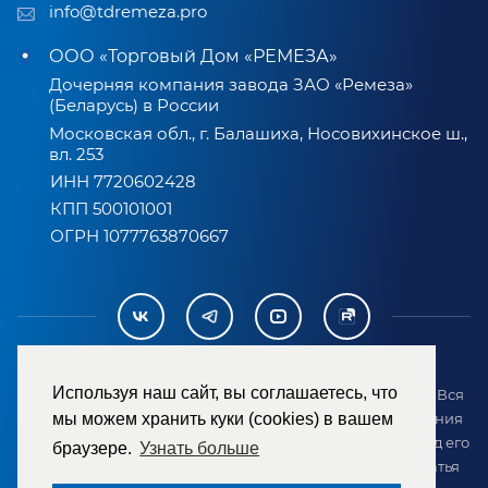
info@tdremeza.pro
ООО «Торговый Дом «РЕМЕЗА»
Дочерняя компания завода ЗАО «Ремеза»
(Беларусь) в России
Московская обл., г. Балашиха, Носовихинское ш.,
вл. 253
ИНН 7720602428
КПП 500101001
ОГРН 1077763870667
Используя наш сайт, вы соглашаетесь, что
2007-2026 © ООО «ТД «РЕМЕЗА». Все права защищены. Вся
мы можем хранить куки (cookies) в вашем
информация на сайте размещена в целях предоставления
возможности покупателю ознакомиться с товаром перед его
браузере.
Узнать больше
приобретением и не является публичной офертой (статья