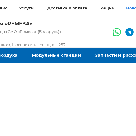
вис
Услуги
Доставка и оплата
Акции
Нов
ом «РЕМЕЗА»
да ЗАО «Ремеза» (Беларусь) в
ашиха, Носовихинское ш., вл. 253
воздуха
Модульные станции
Запчасти и рас