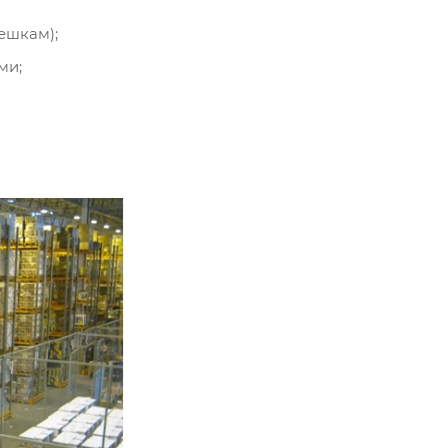
ешкам);
ми;