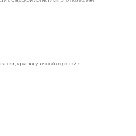
и складской логистики. Это позволяет,
я под круглосуточной охраной с