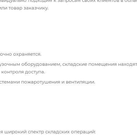
видуально подходим к запросам своих клиентов в област
ли товар заказчику.
очно охраняется.
узочным оборудованием, складские помещения находятс
контроля доступа.
темами пожаротушения и вентиляции.
бя широкий спектр складских операций: