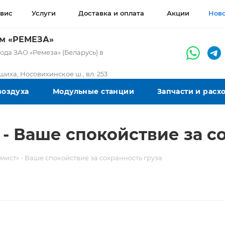
вис
Услуги
Доставка и оплата
Акции
Нов
ом «РЕМЕЗА»
да ЗАО «Ремеза» (Беларусь) в
ашиха, Носовихинское ш., вл. 253
воздуха
Модульные станции
Запчасти и рас
- Ваше спокойствие за со
ист» - Ваше спокойствие за сохранность груза