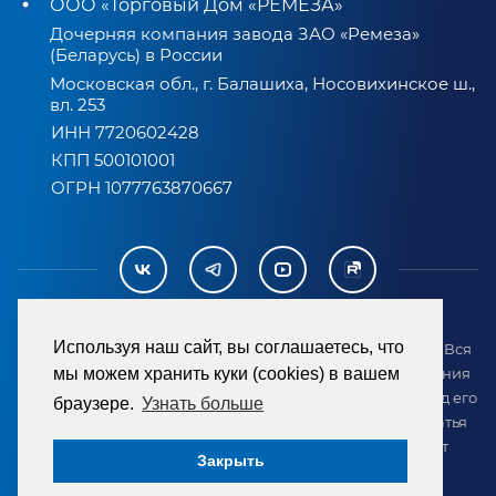
ООО «Торговый Дом «РЕМЕЗА»
Дочерняя компания завода ЗАО «Ремеза»
(Беларусь) в России
Московская обл., г. Балашиха, Носовихинское ш.,
вл. 253
ИНН 7720602428
КПП 500101001
ОГРН 1077763870667
Используя наш сайт, вы соглашаетесь, что
2007-2026 © ООО «ТД «РЕМЕЗА». Все права защищены. Вся
информация на сайте размещена в целях предоставления
мы можем хранить куки (cookies) в вашем
возможности покупателю ознакомиться с товаром перед его
браузере.
Узнать больше
приобретением и не является публичной офертой (статья
437 ГК РФ). Внешний вид товара может отличаться от
Закрыть
представленного на сайте.