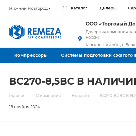
Каталог
Дилеры
Сер
Нижний Новгород
ООО «Торговый Д
Дочерняя компания заво
России
Московская обл., г. Бал
Компрессоры
Системы подготовки сжатого 
ВС270-8,5ВС В НАЛИЧ
—
—
—
Главная
О компании
Новости
ВС270-8,5ВС В 
18 ноября 2024