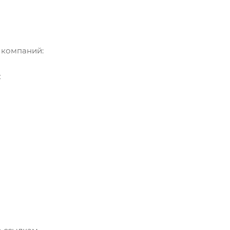
. компаний:
к