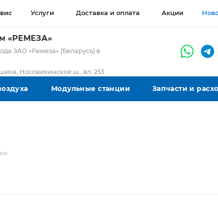
вис
Услуги
Доставка и оплата
Акции
Нов
ом «РЕМЕЗА»
да ЗАО «Ремеза» (Беларусь) в
ашиха, Носовихинское ш., вл. 253
воздуха
Модульные станции
Запчасти и рас
ние