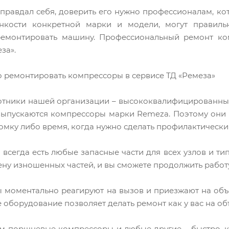
правдал себя, доверить его нужно профессионалам, кот
нкости конкретной марки и модели, могут правильн
ремонтировать машину. Профессиональный ремонт ко
за».
 ремонтировать компрессоры в сервисе ТД «Ремеза»
тники нашей организации – высококвалифицированные
 выпускаются компрессоры марки Remeza. Поэтому они 
омку либо время, когда нужно сделать профилактически
и всегда есть любые запасные части для всех узлов и 
ну изношенных частей, и вы сможете продолжить работу
моментально реагируют на вызов и приезжают на объек
оборудование позволяет делать ремонт как у вас на объ
 поршневые компрессоры и любые другие – быстро, ка