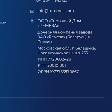
8-495-414-15-35
info@tdremeza.pro
ООО «Торговый Дом
ости
«РЕМЕЗА»
Дочерняя компания завода
ЗАО «Ремеза» (Беларусь) в
России
Московская обл., г. Балашиха,
Носовихинское ш., вл. 253
ИНН 7720602428
КПП 500101001
ОГРН 1077763870667