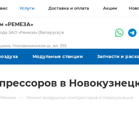
вис
Услуги
Доставка и оплата
Акции
Нов
ом «РЕМЕЗА»
да ЗАО «Ремеза» (Беларусь) в
ашиха, Носовихинское ш., вл. 253
воздуха
Модульные станции
Запчасти и рас
прессоров в Новокузнец
—
 Ремеза
Ремонт воздушных компрессоров в Новокузнецке