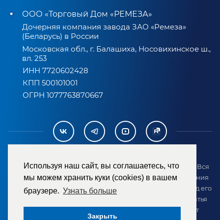
ООО «Торговый Дом «РЕМЕЗА»
Дочерняя компания завода ЗАО «Ремеза»
(Беларусь) в России
Московская обл., г. Балашиха, Носовихинское ш.,
вл. 253
ИНН 7720602428
КПП 500101001
ОГРН 1077763870667
Используя наш сайт, вы соглашаетесь, что
2007-2026 © ООО «ТД «РЕМЕЗА». Все права защищены. Вся
информация на сайте размещена в целях предоставления
мы можем хранить куки (cookies) в вашем
возможности покупателю ознакомиться с товаром перед его
браузере.
Узнать больше
приобретением и не является публичной офертой (статья
437 ГК РФ). Внешний вид товара может отличаться от
Закрыть