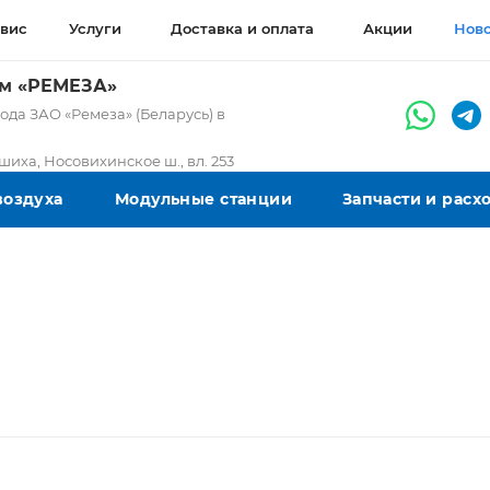
вис
Услуги
Доставка и оплата
Акции
Нов
ом «РЕМЕЗА»
да ЗАО «Ремеза» (Беларусь) в
ашиха, Носовихинское ш., вл. 253
воздуха
Модульные станции
Запчасти и рас