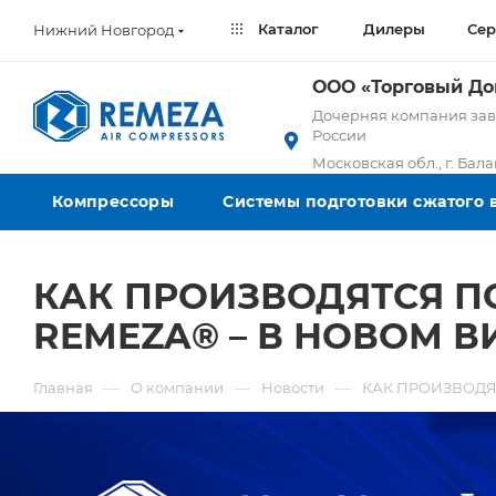
Каталог
Дилеры
Сер
Нижний Новгород
ООО «Торговый Д
Дочерняя компания заво
России
Московская обл., г. Бал
Компрессоры
Системы подготовки сжатого 
КАК ПРОИЗВОДЯТСЯ 
REMEZA® – В НОВОМ В
—
—
—
Главная
О компании
Новости
КАК ПРОИЗВОДЯ