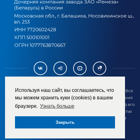
Дочерняя компания завода ЗАО «Ремеза»
(Беларусь) в России
Московская обл., г. Балашиха, Носовихинское ш.,
вл. 253
ИНН 7720602428
КПП 500101001
ОГРН 1077763870667
Используя наш сайт, вы соглашаетесь, что
2007-2026 © ООО «ТД «РЕМЕЗА». Все права защищены. Вся
информация на сайте размещена в целях предоставления
мы можем хранить куки (cookies) в вашем
возможности покупателю ознакомиться с товаром перед его
браузере.
Узнать больше
приобретением и не является публичной офертой (статья
437 ГК РФ). Внешний вид товара может отличаться от
Закрыть
представленного на сайте.