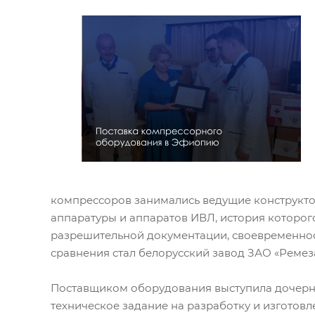
компрессоров занимались ведущие конструкто
аппаратуры и аппаратов ИВЛ, история которого
разрешительной документации, своевременнос
сравнения стал белорусский завод ЗАО «Ремеза
Поставщиком оборудования выступила дочерня
техническое задание на разработку и изготов