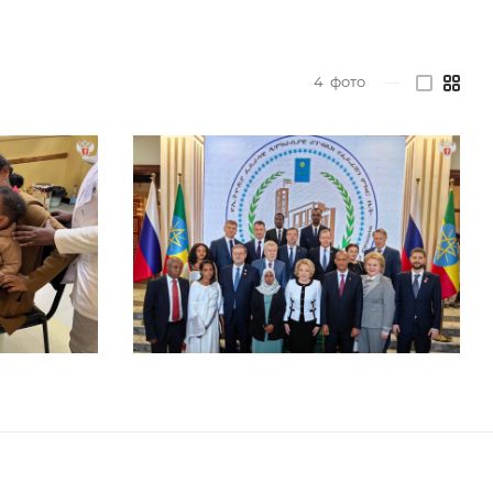
4
фото
—