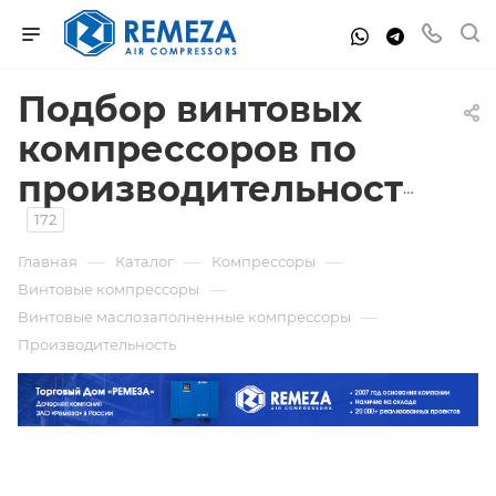
Подбор винтовых
компрессоров по
производительности
172
—
—
—
Главная
Каталог
Компрессоры
—
Винтовые компрессоры
—
Винтовые маслозаполненные компрессоры
Производительность